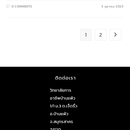
0 COMMENTS
5 ตุลาคม 2023
1
2
ติดต่อเรา
วิทยาลัยการ
อาชีพบ้านแพ้ว
1/1 ม.3 ต.เจ็ดริ้ว
อ.บ้านแพ้ว
จ.สมุทรสาคร
74120