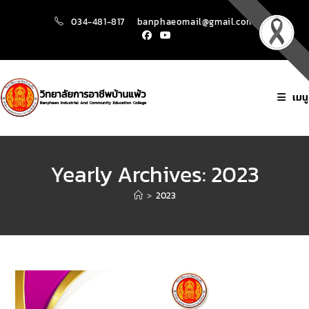
034-481-817
banphaeomail@gmail.com
เมนู
Yearly Archives: 2023
>
2023