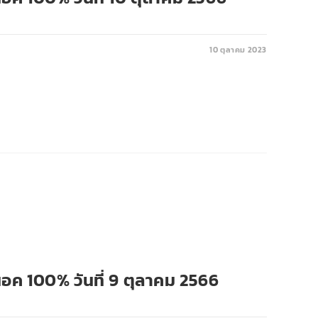
10 ตุลาคม 2023
ค 100% วันที่ 9 ตุลาคม 2566