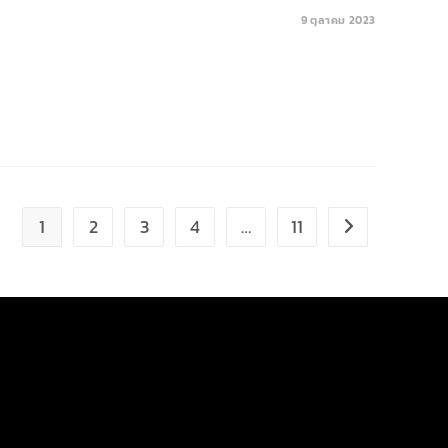
9 ตุลาคม 2023
1
2
3
4
…
11