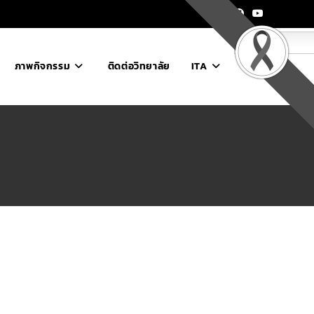
ไทย
ภาพกิจกรรม
ติดต่อวิทยาลัย
ITA