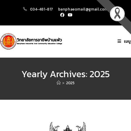
034-481-817
banphaeomail@gmail.com
เมนู
Yearly Archives: 2025
>
2025