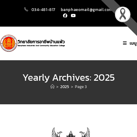
034-481-817
banphaeomail@gmail.com
เมนู
Yearly Archives: 2025
>
2025
>
Page 3