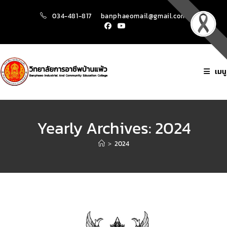
034-481-817
banphaeomail@gmail.com
เมนู
Yearly Archives: 2024
>
2024