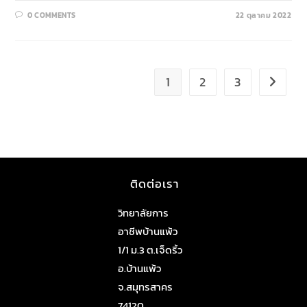
0 COMMENTS
22 ตุลาคม 2022
1
2
3
ติดต่อเรา
วิทยาลัยการ
อาชีพบ้านแพ้ว
1/1 ม.3 ต.เจ็ดริ้ว
อ.บ้านแพ้ว
จ.สมุทรสาคร
74120