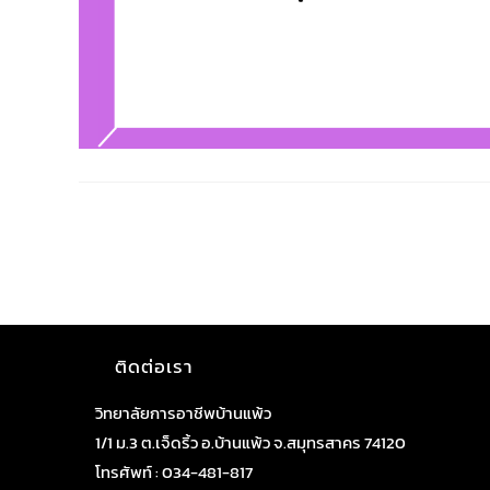
ติดต่อเรา
วิทยาลัยการอาชีพบ้านแพ้ว
1/1 ม.3 ต.เจ็ดริ้ว อ.บ้านแพ้ว จ.สมุทรสาคร 74120
โทรศัพท์ : 034-481-817