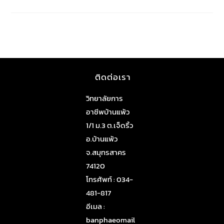
ติดต่อเรา
วิทยาลัยการ
อาชีพบ้านแพ้ว
1/1 ม.3 ต.เจ็ดริ้ว
อ.บ้านแพ้ว
จ.สมุทรสาคร
74120
โทรศัพท์ : 034-
481-817
อีเมล :
banphaeomail