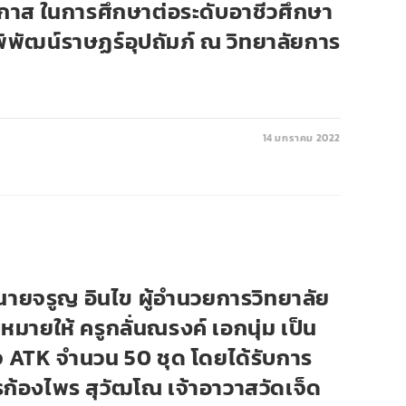
าส ในการศึกษาต่อระดับอาชีวศึกษา
พิพัฒน์ราษฏร์อุปถัมภ์ ณ วิทยาลัยการ
14 มกราคม 2022
 นายจรูญ อินไข ผู้อำนวยการวิทยาลัย
มายให้ ครูกลั่นณรงค์ เอกนุ่ม เป็น
 ATK จำนวน 50 ชุด โดยได้รับการ
ก้องไพร สุวัฒโณ เจ้าอาวาสวัดเจ็ด