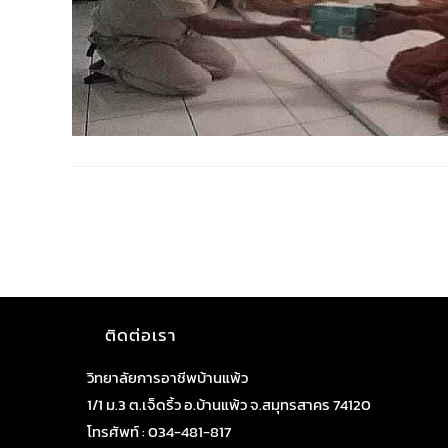
ติดต่อเรา
วิทยาลัยการอาชีพบ้านแพ้ว
1/1 ม.3 ต.เจ็ดริ้ว อ.บ้านแพ้ว จ.สมุทรสาคร 74120
โทรศัพท์ : 034-481-817