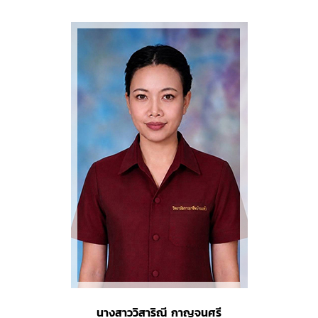
นางสาววิสาริณี กาญจนศรี