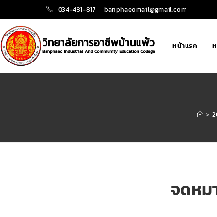
034-481-817
banphaeomail@gmail.com
หน้าแรก
ห
>
2
จดหมาย